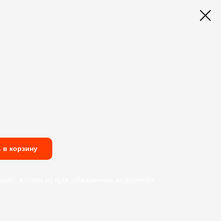
 в корзину
циях, в кляре из нута, обжаренные во фритюре.