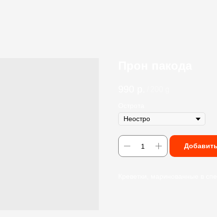
Прон пакода
990
р.
/
200 g
Острота
Добавить
Креветки, маринованные в спе