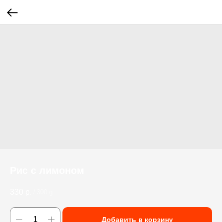
Рис с лимоном
330
р.
/
300 g
Добавить в корзину