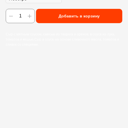
Добавить в корзину
Сыр с мятным соусом, смесью из творога и орехов, в соусе из лука,
томатов и кешью.Сыр в соусе на основе сливочного масла, томатов и
сливок со специями.