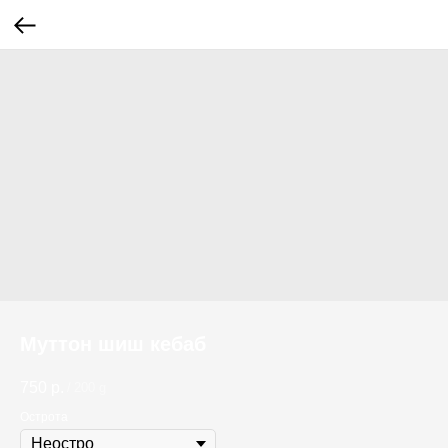
Муттон шиш кебаб
750
р.
/
200 g
Острота