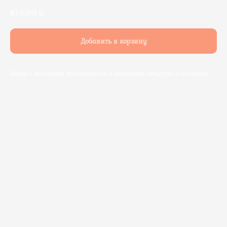
810,00
р.
Добавить в корзину
Карри с бараниной по-кашмирски с шафраном, йогуртом и специями.