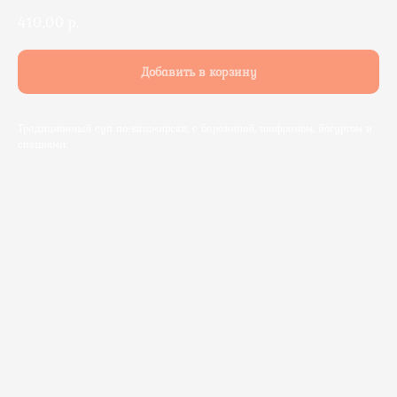
410,00
р.
Добавить в корзину
Традиционный суп по-кашмирски, с бараниной, шафраном, йогуртом и
специями.