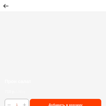
Прон салат
710
р.
/
240 g
Добавить в корзину