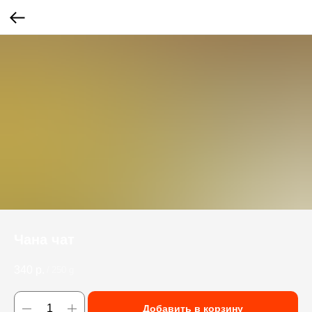
Чана чат
340
р.
/
250 g
Добавить в корзину