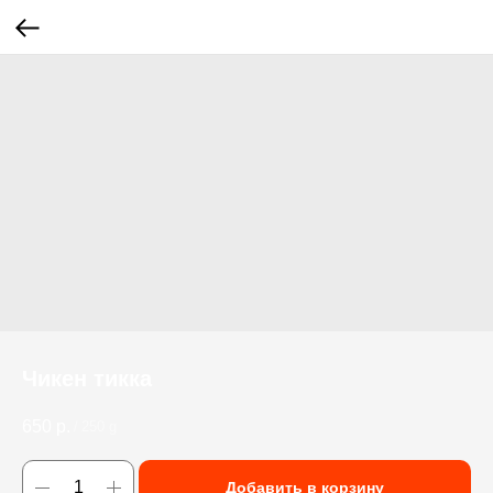
Чикен тикка
650
р.
/
250 g
Добавить в корзину