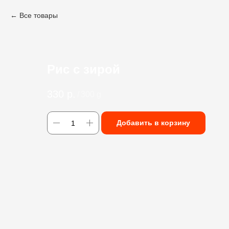
Все товары
Рис с зирой
330
р.
/
300 g
Добавить в корзину