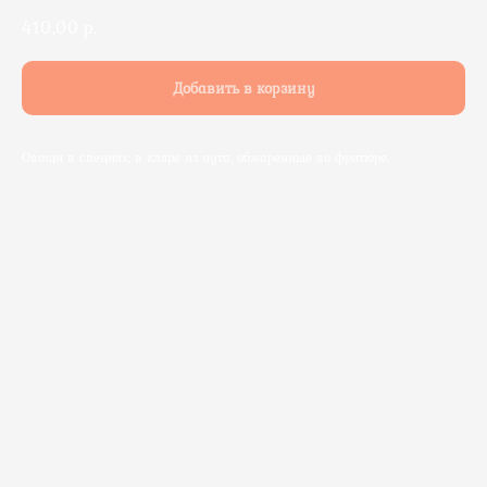
410,00
р.
Добавить в корзину
Овощи в специях, в кляре из нута, обжаренные во фритюре.