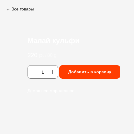
Все товары
Малай кульфи
220
р.
/
80 g
Добавить в корзину
Домашнее мороженное.